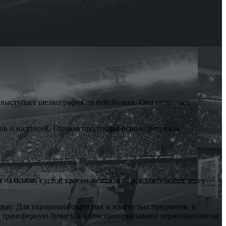
выступает шелкография на бейсболках. Она позволяет
в и надписей. Готовая продукция используется как
 на основу густой краски методом ее продавливания через
ью. Для украшения округлых и изогнутых предметов, к
 трансферную бумагу, а затем припечатывают термопрессом на