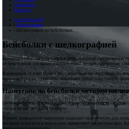
Отрисовка
Новости
СпортПринтМ
\
Шелкография
\
Шелкография на бейсболках
Бейсболки с шелкографией
Брендирование одежды – эффективный способ продвижения тов
получать выразительные изображения – четкие, красочные, ст
В компании «Спорт Принт М» с помощью шелкографии вы можете
промоматериалы, сувениры, дополняет собой спортивную фор
Нанесение на бейсболки методом шелк
Шелкотрафаретная печать годится для создания как монохромны
специальный сетчатый трафарет.
Прямое трафаретное нанесение подходит практически для люб
которым относятся и бейсболки, применяют шелкотрансфер. Ка
требуемую поверхность.