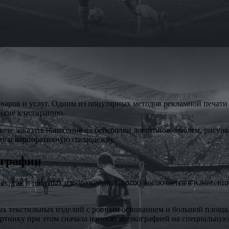
аров и услуг. Одним из популярных методов рекламной печати 
ойкие к истиранию.
 заказать нанесение на бейсболки логотипов, эмблем, рисунко
му и корпоративную спецодежду.
ографии
х, так и цветных изображений. Способ заключается в нанесении
ых текстильных изделий с ровным основанием и большой площад
ртинку при этом сначала наносят шелкографией на специальную