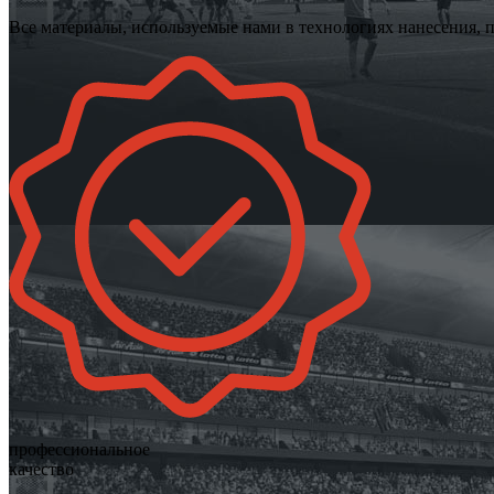
Все материалы, используемые нами в технологиях нанесения, 
профессиональное
качество