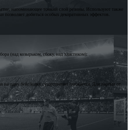
рытие, напоминающее тонкий слой резины. Используют также
и позволяет добиться особых декоративных эффектов.
ра (над козырьком, сбоку, над хлястиком);
ии на одну бейсболку существенно снижается. Для партии от