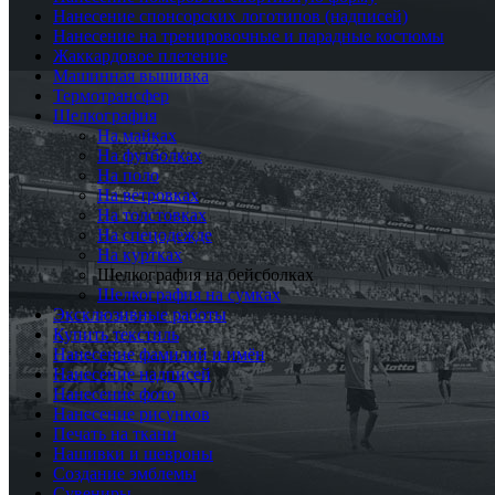
Нанесение спонсорских логотипов (надписей)
Нанесение на тренировочные и парадные костюмы
Жаккардовое плетение
Машинная вышивка
Термотрансфер
Шелкография
На майках
На футболках
На поло
На ветровках
На толстовках
На спецодежде
На куртках
Шелкография на бейсболках
Шелкография на сумках
Эксклюзивные работы
Купить текстиль
Нанесение фамилий и имён
Нанесение надписей
Нанесение фото
Нанесение рисунков
Печать на ткани
Нашивки и шевроны
Создание эмблемы
Сувениры