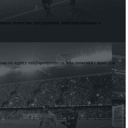
мные агентства, предприятия, заинтересованные в
ма по адресу rnd@sportprintm.ru. Мы свяжемся с вами для