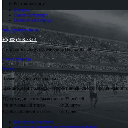
Ростов-на-Дону
Москва
Санкт-Петербург
Нижний Новгород
rnd@sportprintm.ru
+7(908) 508-33-01
г. Ростов-на-Дону, пр. Михаила Нагибина, 38
Схема проезда
Меню
Шелкография на бейсболках
Брендирование одежды – эффективный способ продвижения тов
Печать одного изображения
от 35 рублей
Минимальный тираж
от 20 штук
Срок выполнения заказа
от 3 дней
Нанесение логотипа
Нанесение номеров на спортивную форму