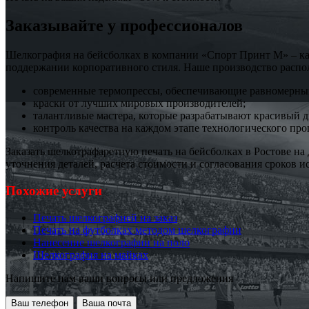
Заказывайте у профессионалов
Шелкография на бейсболках в компании «Спорт Принт М» – кач
поддержании корпоративного стиля. Наше производство распол
современные термопрессы, обеспечивающие равномерный
краски от лучших мировых производителей;
талантливые мастера, которые разрабатывают красивый д
контроль качества на каждом этапе технологического про
Заказать шелкотрафаретную печать на бейсболках в Ростове на 
уточнения деталей, расчета стоимости и согласования сроков и
Похожие услуги
Печать шелкографией на заказ
Печать на футболках методом шелкографии
Нанесение шелкографии на поло
Шелкография на майках
Напишите нам ваши вопросы или предложения
Ваш телефон
Ваша почта