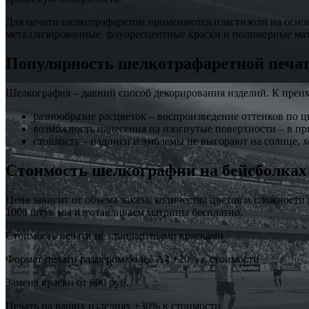
Для печати шелкотрафаретом применяются пластизоли на осно
металлизированные, флуоресцентные краски и полимерные мат
Популярность шелкотрафаретной печа
Шелкография – давний способ декорирования изделий. К преим
разнообразие расцветок – воспроизведение оттенков по ц
возможность нанесения на изогнутые поверхности – в при
стойкость – надписи и эмблемы не выгорают на солнце, х
Стоимость шелкографии на бейсболках
Цена зависит от объема заказа, количества цветов и сложност
1000 штук мы изготавливаем матрицы бесплатно.
Стоимость печати не стандартными красками
Формат печати размером более А4 +20% к стоимости
Замена краски от 600 руб.
Печать на ваших изделиях +30% к стоимости