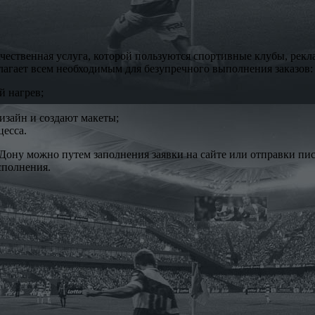
ественная услуга, которой пользуются спортивные клубы, рекла
агает всем необходимым для безупречного выполнения заказов:
 нагрев;
изайн и создают макеты;
цесса.
Дону можно путем заполнения заявки на сайте или отправки пись
сполнения.