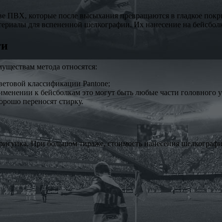
ве ПВХ, которые после высыхания превращаются в гладкое пок
ериалы для вспененной шелкографии. Их нанесение на бейсболк
ти
уществам метода относятся:
ветовой классификации Pantone;
менении к бейсболкам это могут быть любые части головного убо
орошо переносят стирку.
и рисунка. При большом тираже, стоимость нанесения шелкограф