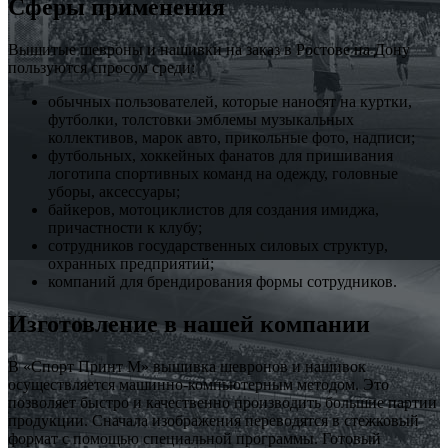
Сферы применения
Вышитые шевроны и нашивки на заказ в Ростове на Дону
пользуются спросом среди:
обычных пользователей, которые наносят на куртки,
футболки, толстовки эмблемы музыкальных
коллективов, марок авто, прикольные фото, надписи;
футбольных, хоккейных фанатов для пришивания
логотипа спортивных команд на одежду, головные
уборы, аксессуары;
байкеров, мотоциклистов для создания имиджа,
причастности к клубу;
сотрудников государственных силовых структур,
охранных предприятий;
компаний для брендирования формы сотрудников.
Изготовление в нашей компании
В «Спорт Принт М» вышивка шевронов и нашивок
осуществляется машинно-компьютерным методом. Это
позволяет быстро и качественно производить большие партии
продукции. Сначала изображения переводятся в стежковый
формат с помощью специальной программы. Готовый