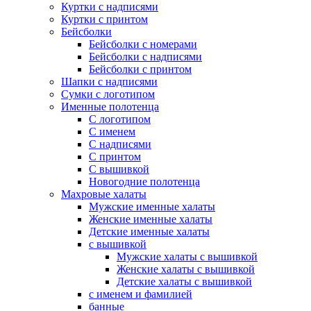
Куртки с надписями
Куртки с принтом
Бейсболки
Бейсболки с номерами
Бейсболки с надписями
Бейсболки с принтом
Шапки с надписями
Сумки с логотипом
Именные полотенца
С логотипом
С именем
С надписями
С принтом
С вышивкой
Новогодние полотенца
Махровые халаты
Мужские именные халаты
Женские именные халаты
Детские именные халаты
с вышивкой
Мужские халаты с вышивкой
Женские халаты с вышивкой
Детские халаты с вышивкой
с именем и фамилией
банные