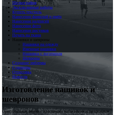
Шелкография
Эксклюзивные работы
Купить текстиль
Нанесение фамилий и имён
Нанесение надписей
Нанесение фото
Нанесение рисунков
Печать на ткани
Нашивки и шевроны
Нашивки на одежду
Именные нашивки
Нашивки с логотипом
Шевроны
Создание эмблемы
Сувениры
Отрисовка
Новости
Изготовление нашивок и
шевронов
Оригинальная форма с красивыми нашивками и шевронами –