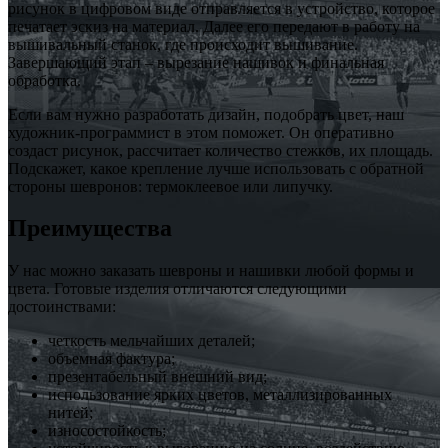
рисунок в цифровом виде отправляется в устройство, которое
печатает эскиз на материал. Далее его передают в работу на
вышивальный станок, где происходит вышивание.
Завершающий этап – вырезание нашивок и финальная
обработка.
Если вам нужно разработать дизайн, подобрать цвет, наш
художник-программист в этом поможет. Он оперативно
создаст рисунок, рассчитает количество стежков, их площадь.
Подскажет, какое крепление лучше использовать с обратной
стороны шевронов: термоклеевое или липучку.
Преимущества
У нас можно заказать шевроны и нашивки любой формы и
цвета. Готовые изделия отличаются следующими
достоинствами:
четкость мельчайших деталей;
объемная фактура;
презентабельный внешний вид;
использование ярких цветов, металлизированных
нитей;
износостойкость;