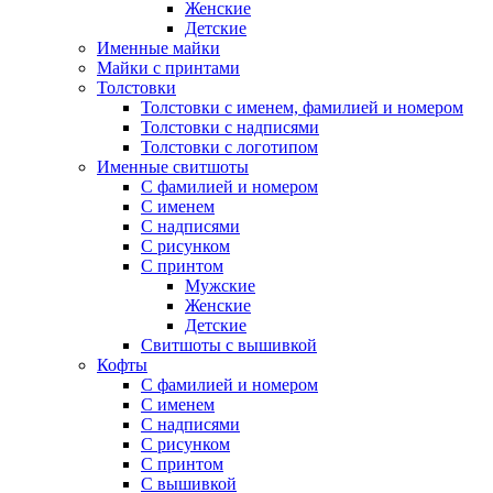
Женские
Детские
Именные майки
Майки с принтами
Толстовки
Толстовки с именем, фамилией и номером
Толстовки с надписями
Толстовки с логотипом
Именные свитшоты
С фамилией и номером
С именем
С надписями
С рисунком
С принтом
Мужские
Женские
Детские
Свитшоты с вышивкой
Кофты
С фамилией и номером
С именем
С надписями
С рисунком
С принтом
С вышивкой