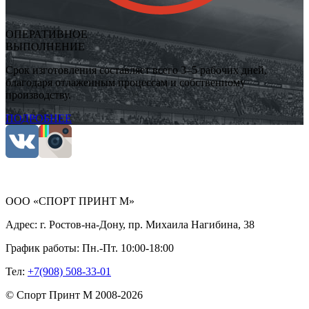
ОПЕРАТИВНОЕ
ВЫПОЛНЕНИЕ
Срок изготовления составляет всего 3–5 рабочих дней,
благодаря отлаженным процессам и собственному
производству.
ПОДРОБНЕЕ
ООО «СПОРТ ПРИНТ М»
Адрес:
г. Ростов-на-Дону, пр. Михаила Нагибина, 38
График работы:
Пн.-Пт. 10:00-18:00
Тел:
+7(908) 508-33-01
©
Спорт Принт М
2008-
2026