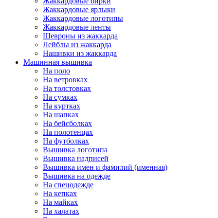
Жаккардовые бирки
Жаккардовые ярлыки
Жаккардовые логотипы
Жаккардовые ленты
Шевроны из жаккарда
Лейблы из жаккарда
Нашивки из жаккарда
Машинная вышивка
На поло
На ветровках
На толстовках
На сумках
На куртках
На шапках
На бейсболках
На полотенцах
На футболках
Вышивка логотипа
Вышивка надписей
Вышивка имен и фамилий (именная)
Вышивка на одежде
На спецодежде
На кепках
На майках
На халатах