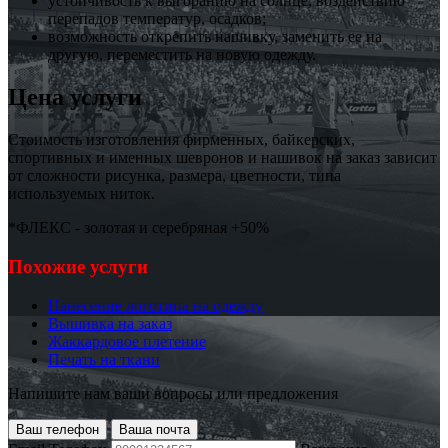
устойчивость к выгоранию на солнце, воздействию
перепадов температур, осадков;
возможность открепить нашивку, заменить ее на
другую, переместить на новую одежду.
Цена услуги
Стоимость изготовления фирменных, байкерских,
спортивных и именных шевронов и нашивок на заказ зависит
от сложности рисунка, размера, цветности, типа
используемых ниток.
*ФЛЕКС - золотая и серебряная +50%
Похожие услуги
Нанесение логотипа на одежду
Вышивка на заказ
Жаккардовое плетение
Печать на ткани
Напишите нам ваши вопросы или предложения
Ваш телефон
Ваша почта