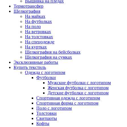
Вышивка на пледах
Термотрансфер
Шелкография
На майках
На футболках
На поло
На ветровках
На толстовках
На спецодежде
На куртках
Шелкография на бейсболках
Шелкография на сумках
Эксклюзивные работы
Купить текстиль
Одежда с логотипом
Футболки
Мужские футболки с логотипом
Женская футболка с логотипом
Детские футболки с логотипом
Спортивная одежда с логотипом
Спортивная форма с логотипом
Поло с логотипом
Толстовки
Свитшоты
Кофты