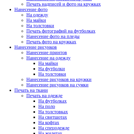
Печать надписей и фото на кружках
Нанесение фото
На одежду
На майки
На толстовки
Печать фотографий на футболках
Нанесение фото на пледы
Печать фото на кружках
Нанесение рисунков
Нанесение принтов
Нанесение на одежду
На майки
На футболки
На толстовки
Нанесение рисунков на кружки
Нанесение рисунков на сумки
Печать на ткани
Печать на одежде
На футболках
На поло
На толстовках
На свитшотах
На кофтах
На спецодежде
На жилетах