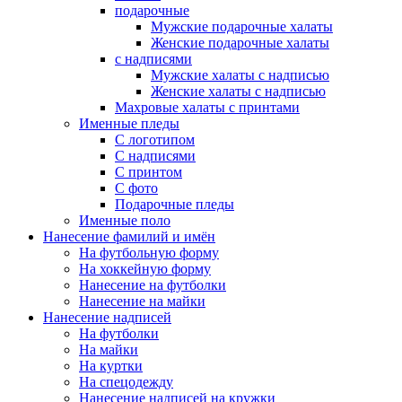
подарочные
Мужские подарочные халаты
Женские подарочные халаты
с надписями
Мужские халаты с надписью
Женские халаты с надписью
Махровые халаты с принтами
Именные пледы
С логотипом
С надписями
С принтом
С фото
Подарочные пледы
Именные поло
Нанесение фамилий и имён
На футбольную форму
На хоккейную форму
Нанесение на футболки
Нанесение на майки
Нанесение надписей
На футболки
На майки
На куртки
На спецодежду
Нанесение надписей на кружки