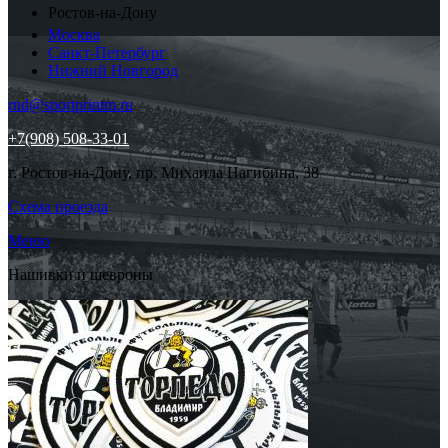
Ростов-на-Дону
Москва
Санкт-Петербург
Нижний Новгород
rnd@sportprintm.ru
+7(908) 508-33-01
г. Ростов-на-Дону, пр. Михаила Нагибина, 38
Схема проезда
Меню
Нашивки и шевроны