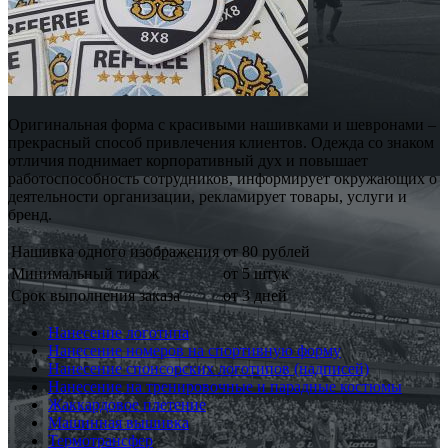
Оригинальная форма с красивыми нашивками и шевронами –
прекрасный способ привлечения клиентов. Одежда со знаком
отличия поднимает корпоративный дух и повышает
работоспособность сотрудников, информирует окружающих о
деятельности организации, рекламирует товары, услуги и
бренд.
Нашивка одного изображения
от 80 рублей
Минимальный тираж
от 5 штук
Срок выполнения заказа
от 3 дней
Нанесение логотипа
Нанесение номеров на спортивную форму
Нанесение спонсорских логотипов (надписей)
Нанесение на тренировочные и парадные костюмы
Жаккардовое плетение
Машинная вышивка
Термотрансфер