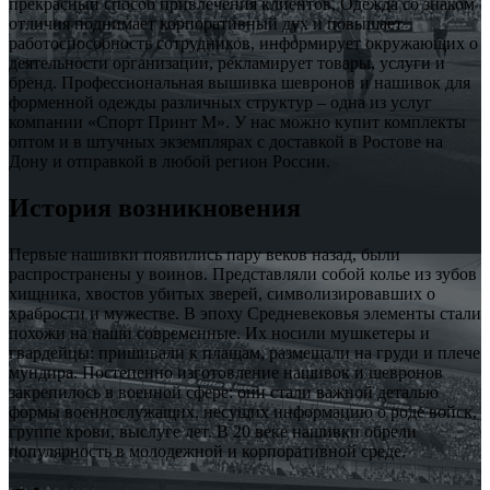
прекрасный способ привлечения клиентов. Одежда со знаком
отличия поднимает корпоративный дух и повышает
работоспособность сотрудников, информирует окружающих о
деятельности организации, рекламирует товары, услуги и
бренд. Профессиональная вышивка шевронов и нашивок для
форменной одежды различных структур – одна из услуг
компании «Спорт Принт М». У нас можно купит комплекты
оптом и в штучных экземплярах с доставкой в Ростове на
Дону и отправкой в любой регион России.
История возникновения
Первые нашивки появились пару веков назад, были
распространены у воинов. Представляли собой колье из зубов
хищника, хвостов убитых зверей, символизировавших о
храбрости и мужестве. В эпоху Средневековья элементы стали
похожи на наши современные. Их носили мушкетеры и
гвардейцы: пришивали к плащам, размещали на груди и плече
мундира. Постепенно изготовление нашивок и шевронов
закрепилось в военной сфере: они стали важной деталью
формы военнослужащих, несущих информацию о роде войск,
группе крови, выслуге лет. В 20 веке нашивки обрели
популярность в молодежной и корпоративной среде.