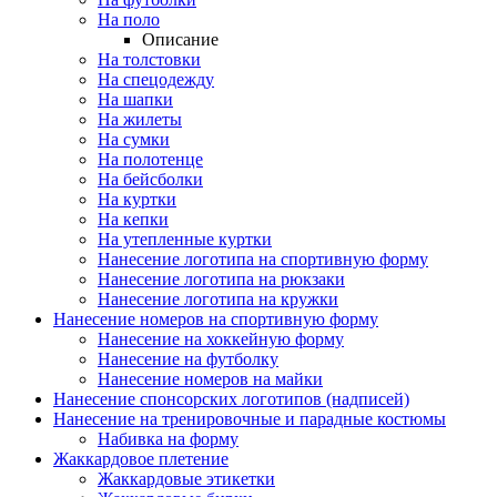
На поло
Описание
На толстовки
На спецодежду
На шапки
На жилеты
На сумки
На полотенце
На бейсболки
На куртки
На кепки
На утепленные куртки
Нанесение логотипа на спортивную форму
Нанесение логотипа на рюкзаки
Нанесение логотипа на кружки
Нанесение номеров на спортивную форму
Нанесение на хоккейную форму
Нанесение на футболку
Нанесение номеров на майки
Нанесение спонсорских логотипов (надписей)
Нанесение на тренировочные и парадные костюмы
Набивка на форму
Жаккардовое плетение
Жаккардовые этикетки