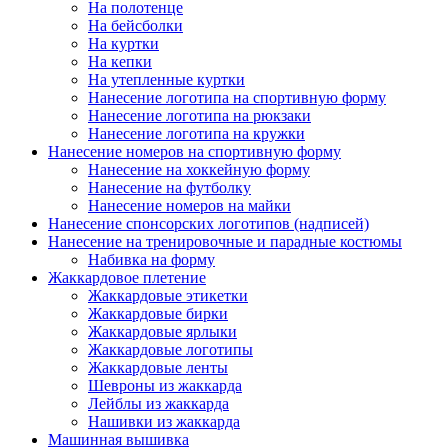
На полотенце
На бейсболки
На куртки
На кепки
На утепленные куртки
Нанесение логотипа на спортивную форму
Нанесение логотипа на рюкзаки
Нанесение логотипа на кружки
Нанесение номеров на спортивную форму
Нанесение на хоккейную форму
Нанесение на футболку
Нанесение номеров на майки
Нанесение спонсорских логотипов (надписей)
Нанесение на тренировочные и парадные костюмы
Набивка на форму
Жаккардовое плетение
Жаккардовые этикетки
Жаккардовые бирки
Жаккардовые ярлыки
Жаккардовые логотипы
Жаккардовые ленты
Шевроны из жаккарда
Лейблы из жаккарда
Нашивки из жаккарда
Машинная вышивка