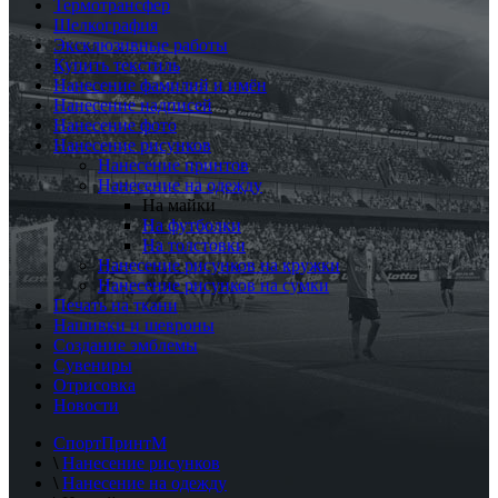
Термотрансфер
Шелкография
Эксклюзивные работы
Купить текстиль
Нанесение фамилий и имён
Нанесение надписей
Нанесение фото
Нанесение рисунков
Нанесение принтов
Нанесение на одежду
На майки
На футболки
На толстовки
Нанесение рисунков на кружки
Нанесение рисунков на сумки
Печать на ткани
Нашивки и шевроны
Создание эмблемы
Сувениры
Отрисовка
Новости
СпортПринтМ
\
Нанесение рисунков
\
Нанесение на одежду