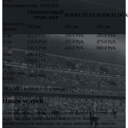
Полутонов.изобр.
150.0 Руб.
ТРАФАРЕТНЫЙ
ФЛЕКС/FLEX
ФЛОК/FLOCK
ТРАНСФЕР
Количество
300 мм
300 мм
300 мм
цветов
1 цв.
115.0 Руб.
180.0 Руб.
295.0 Руб.
2 цв.
125.0 Руб.
295.0 Руб.
475.0 Руб.
3 цв.
135.0 Руб.
410.0 Руб.
660.0 Руб.
4 цв.
145.0 Руб.
5 цв.
155.0 Руб.
6 цв.
165.0 Руб.
Полутонов.
180.0 Руб.
изобр.
*ФЛЕКС - золотая и серебряная +50%
Наши услуги
Если вам нужно сделать рисунок на майках в Ростове на
Дону, мы рады предложить свои услуги. Команда
профессионалов выполнит на заказ нанесение на черную,