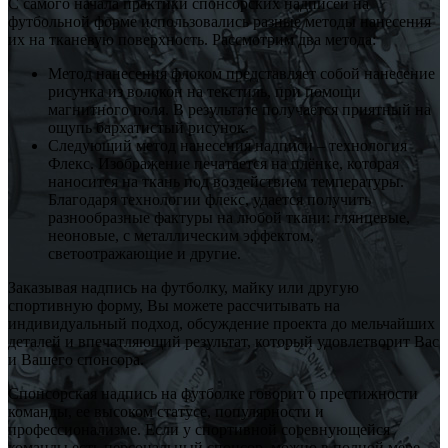
С самого начала практики спонсорских надписей на
футбольной форме использовались разные методы нанесения
их на тканевую поверхность. Рассмотрим два метода:
Метод нанесения флоком представляет собой нанесение
рисунка из волокон на текстиль, при помощи
магнитного поля. В результате получается приятный на
ощупь бархатистый рисунок.
Следующий метод нанесения надписи – технология
Флекс. Изображение печатается на плёнке, которая
наносится на ткань под воздействием температуры.
Благодаря технологии флекс, удается получить
разнообразные фактуры на любой ткани: глянцевые,
неоновые, с металлическим эффектом,
светоотражающие и другие.
Заказывая надпись на футболку, майку или другую
спортивную форму, Вы можете рассчитывать на
индивидуальный подход, обсуждение проекта до мельчайших
деталей и впечатляющий результат, который удовлетворит Вас
и Вашего спонсора.
Спонсорская надпись на футболке говорит о престижности
команды, ее высоком статусе, популярности и
профессионализме. Если у спортивной соревнующейся
команды есть персональный спонсор, можно в полной мере