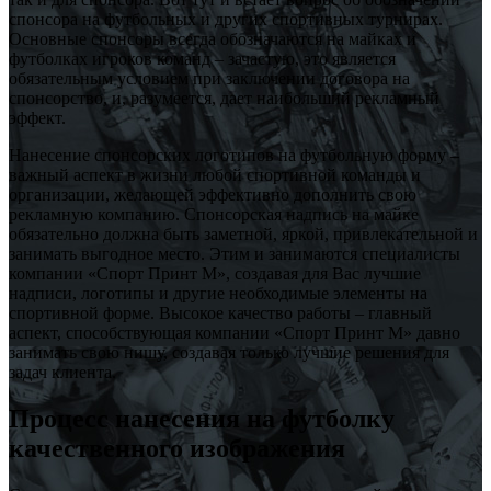
спонсора на футбольных и других спортивных турнирах.
Основные спонсоры всегда обозначаются на майках и
футболках игроков команд – зачастую, это является
обязательным условием при заключении договора на
спонсорство, и, разумеется, дает наибольший рекламный
эффект.
Нанесение спонсорских логотипов на футбольную форму –
важный аспект в жизни любой спортивной команды и
организации, желающей эффективно дополнить свою
рекламную компанию. Спонсорская надпись на майке
обязательно должна быть заметной, яркой, привлекательной и
занимать выгодное место. Этим и занимаются специалисты
компании «Спорт Принт М», создавая для Вас лучшие
надписи, логотипы и другие необходимые элементы на
спортивной форме. Высокое качество работы – главный
аспект, способствующая компании «Спорт Принт М» давно
занимать свою нишу, создавая только лучшие решения для
задач клиента.
Процесс нанесения на футболку
качественного изображения