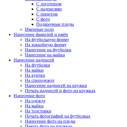
С логотипом
С надписями
С принтом
С фото
Подарочные пледы
Именные поло
Нанесение фамилий и имён
На футбольную форму
На хоккейную форму
Нанесение на футболки
Нанесение на майки
Нанесение надписей
На футболки
На майки
На куртки
На спецодежду
Нанесение надписей на кружки
Печать надписей и фото на кружках
Нанесение фото
На одежду
На майки
На толстовки
Печать фотографий на футболках
Нанесение фото на пледы
Печать фото на кружках