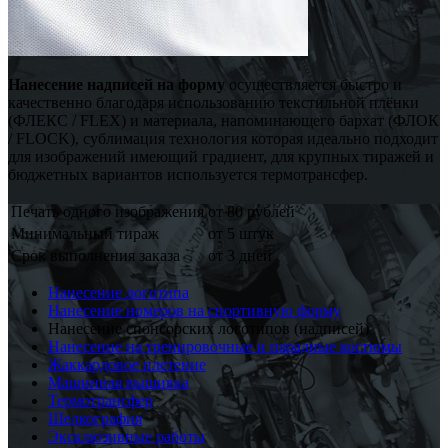
Нанесение надписей на форму
осуществляется быстро и
качественно благодаря использованию текстильной плёнки
(ФЛЕКС / FLEX) и материала, напоминающего бархат (ФЛОК
/ FLOCK), сублимация технология которая идеально подходит
для изображений имеющий градиент, для крупных тиражей и
бюджетных вариантов используется термотрансфер.
Печать одного изображения
от 80 рублей
Минимальный тираж
от 5 штук
Срок выполнения заказа
от 3 дней
Нанесение логотипа
Нанесение номеров на спортивную форму
Нанесение спонсорских логотипов (надписей)
Нанесение на тренировочные и парадные костюмы
Жаккардовое плетение
Машинная вышивка
Термотрансфер
Шелкография
Эксклюзивные работы