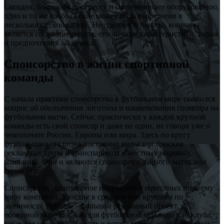
Сегодня, благодаря прогрессу и современному оборудованию,
одно и то же изображение может быть выполнено в
нескольких технологиях. Неотделимой частью, конечно,
является состояние макета, его личные характеристики, тираж
и предпочтения заказчика.
Спонсорство в жизни спортивной
команды
С начала практики спонсорства в футбольном мире появился
вопрос об обозначении логотипа и наименования спонсора на
футбольном матче. Сейчас практически у каждой крупной
команды есть свой спонсор и даже не один, не говоря уже о
чемпионате России, Европы или мира. Здесь по кругу
футбольного стадиона постоянно мелькают броские
рекламные щиты и транспаранты известных мировых
компаний. Они и являются спонсорами данного матча или
серии игр.
Спонсорство – популярное направление известных по всему
миру компаний. Участие в среднем или крупном по
значимости турнире – большой рекламный проект, с
обоюдной выгодой, как для футбольной команды или клуба,
так и для спонсора. Вот тут и встает вопрос об обозначении