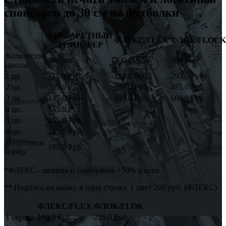
спонсоров до 30 см на футболки
ТРАФАРЕТНЫЙ
ФЛЕКС/FLEX
ФЛОК/FLOCK
ТРАНСФЕР
Количество
300 мм
300 мм
300 мм
цветов
1 цв.
115.0 Руб.
180.0 Руб.
295.0 Руб.
2 цв.
125.0 Руб.
295.0 Руб.
475.0 Руб.
3 цв.
135.0 Руб.
410.0 Руб.
660.0 Руб.
4 цв.
145.0 Руб.
5 цв.
155.0 Руб.
6 цв.
165.0 Руб.
Полутонов.
180.0 Руб.
изобр.
*ФЛЕКС - золотая и серебряная +50% к цене.
** Надпись на майку в одну строку, 1 цвет 200 руб. (ФЛЕКС)
ФЛЕКС/FLEX
ФЛОК/FLOK
1 строка
180.0 Руб.
295.0 Руб.