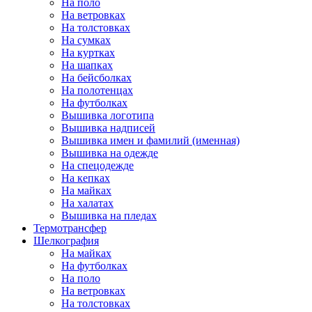
На поло
На ветровках
На толстовках
На сумках
На куртках
На шапках
На бейсболках
На полотенцах
На футболках
Вышивка логотипа
Вышивка надписей
Вышивка имен и фамилий (именная)
Вышивка на одежде
На спецодежде
На кепках
На майках
На халатах
Вышивка на пледах
Термотрансфер
Шелкография
На майках
На футболках
На поло
На ветровках
На толстовках