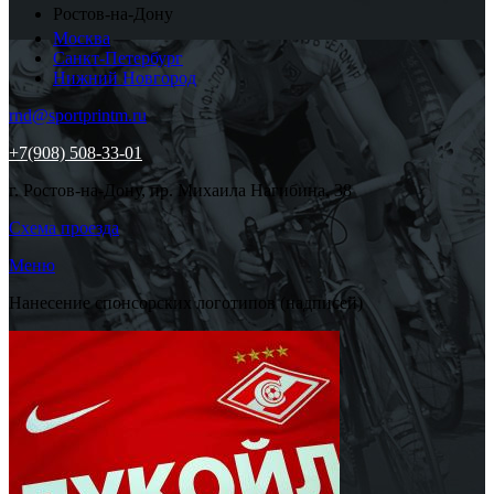
Ростов-на-Дону
Москва
Санкт-Петербург
Нижний Новгород
rnd@sportprintm.ru
+7(908) 508-33-01
г. Ростов-на-Дону, пр. Михаила Нагибина, 38
Схема проезда
Меню
Нанесение спонсорских логотипов (надписей)