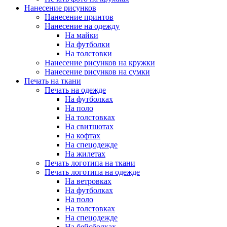
Нанесение рисунков
Нанесение принтов
Нанесение на одежду
На майки
На футболки
На толстовки
Нанесение рисунков на кружки
Нанесение рисунков на сумки
Печать на ткани
Печать на одежде
На футболках
На поло
На толстовках
На свитшотах
На кофтах
На спецодежде
На жилетах
Печать логотипа на ткани
Печать логотипа на одежде
На ветровках
На футболках
На поло
На толстовках
На спецодежде
На бейсболках