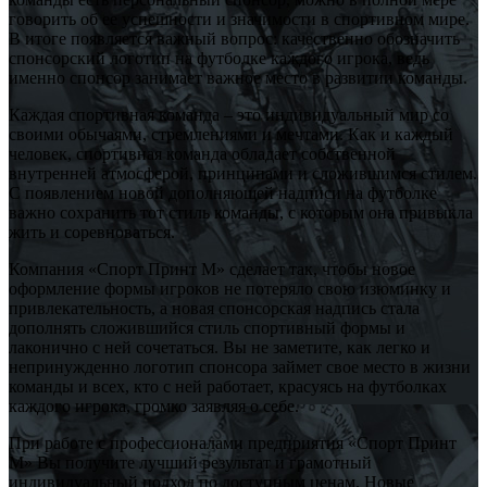
говорить об ее успешности и значимости в спортивном мире.
В итоге появляется важный вопрос: качественно обозначить
спонсорский логотип на футболке каждого игрока, ведь
именно спонсор занимает важное место в развитии команды.
Каждая спортивная команда – это индивидуальный мир со
своими обычаями, стремлениями и мечтами. Как и каждый
человек, спортивная команда обладает собственной
внутренней атмосферой, принципами и сложившимся стилем.
С появлением новой дополняющей надписи на футболке
важно сохранить тот стиль команды, с которым она привыкла
жить и соревноваться.
Компания «Спорт Принт М» сделает так, чтобы новое
оформление формы игроков не потеряло свою изюминку и
привлекательность, а новая спонсорская надпись стала
дополнять сложившийся стиль спортивный формы и
лаконично с ней сочетаться. Вы не заметите, как легко и
непринужденно логотип спонсора займет свое место в жизни
команды и всех, кто с ней работает, красуясь на футболках
каждого игрока, громко заявляя о себе.
При работе с профессионалами предприятия «Спорт Принт
М» Вы получите лучший результат и грамотный
индивидуальный подход по доступным ценам. Новые