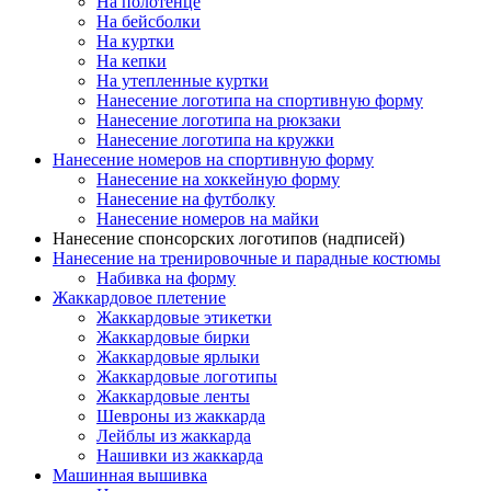
На полотенце
На бейсболки
На куртки
На кепки
На утепленные куртки
Нанесение логотипа на спортивную форму
Нанесение логотипа на рюкзаки
Нанесение логотипа на кружки
Нанесение номеров на спортивную форму
Нанесение на хоккейную форму
Нанесение на футболку
Нанесение номеров на майки
Нанесение спонсорских логотипов (надписей)
Нанесение на тренировочные и парадные костюмы
Набивка на форму
Жаккардовое плетение
Жаккардовые этикетки
Жаккардовые бирки
Жаккардовые ярлыки
Жаккардовые логотипы
Жаккардовые ленты
Шевроны из жаккарда
Лейблы из жаккарда
Нашивки из жаккарда
Машинная вышивка