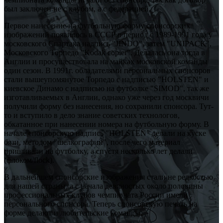
был заключен не с клубом, а с федерацией.
Первое нанесение на футбольную форму спонсорских
изображений появилось в СССР в период с 1989-1991 года у
московского Спартака надпись "JINDO", затем "UNIPACK",
Московского Торпедо "Kodak copier". Делалась она тогда в
Англии и просуществовала на майках московской команды
один сезон. В 1991г. обладателями персональных спонсоров
стали вышеупомянутое Торпедо с надписью "HOLSTEN" и
киевское Динамо с надписью на футболке "SIMOD", так же
изготавливаемых в Англии, однако уже через год москвичи
получили форму без нанесения, но сохранили спонсора. Тут-
то и вступило в дело знание советских технологов,
обкатанное при нанесении номера на футбольную форму. В
начале спонсорскую надпись "HOLSTEN" делали на куске
бязи, методом "шелкографии", после чего материал
пришивали на футболку, а спустя несколько лет делали
(флоком/flock).
В дальнейшем спонсорские изображения стали не редкостью
для нашей страны, а с начала девяностых около половины
профессиональных клубов чемпионата России имели
персонального спонсора. Теперь спонсорскую печать на
форме делают и любительские команды.