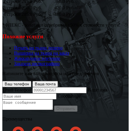
2 строки
215.0 Руб.
360.0 Руб.
3 строки
250.0 Руб.
420.0 Руб.
4 строки
285.0 Руб.
480.0 Руб.
*ФЛЕКС - золотая и серебряная +50% к стоимости услуги.
Похожие услуги
Печать на ткани дешево
Вышивка на ткани на заказ
Жаккардовое плетение
Заказать шелкографию
Напишите нам ваши вопросы или предложения
Ваш телефон
Ваша почта
Email
Телефон
Ваше имя
Сообщение
Отправить
Преимущества