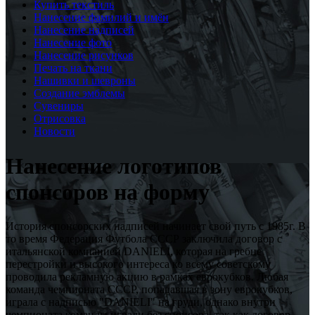
Купить текстиль
Нанесение фамилий и имён
Нанесение надписей
Нанесение фото
Нанесение рисунков
Печать на ткани
Нашивки и шевроны
Создание эмблемы
Сувениры
Отрисовка
Новости
Нанесение логотипов
спонсоров на форму
История спонсорских надписей начинает свой путь с 1985г. В
то время Федерация Футбола СССР заключила договор с
итальянской компанией DANIELI, которая на гребне
перестройки и высокого интереса ко всему советскому
проводила рекламную акцию в рамках еврокубков. Любая
команда чемпионата СССР, попадавшая в зону еврокубков,
играла с надписью "DANIELI" на груди, однако внутри
чемпионата команды играли без спонсора, так как договор