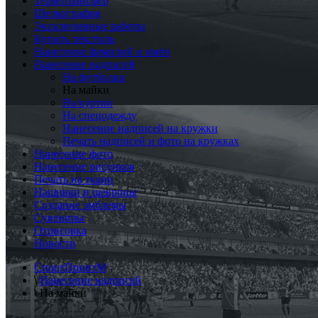
Термотрансфер
Шелкография
Эксклюзивные работы
Купить текстиль
Нанесение фамилий и имён
Нанесение надписей
На футболки
На майки
На куртки
На спецодежду
Нанесение надписей на кружки
Печать надписей и фото на кружках
Нанесение фото
Нанесение рисунков
Печать на ткани
Нашивки и шевроны
Создание эмблемы
Сувениры
Отрисовка
Новости
СпортПринтМ
\
Нанесение надписей
\
На майки