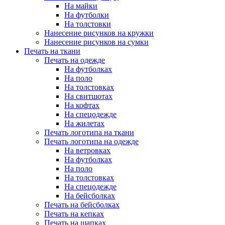
На майки
На футболки
На толстовки
Нанесение рисунков на кружки
Нанесение рисунков на сумки
Печать на ткани
Печать на одежде
На футболках
На поло
На толстовках
На свитшотах
На кофтах
На спецодежде
На жилетах
Печать логотипа на ткани
Печать логотипа на одежде
На ветровках
На футболках
На поло
На толстовках
На спецодежде
На бейсболках
Печать на бейсболках
Печать на кепках
Печать на шапках