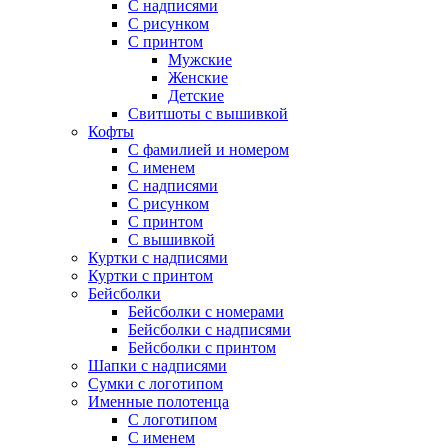
С надписями
С рисунком
С принтом
Мужские
Женские
Детские
Свитшоты с вышивкой
Кофты
С фамилией и номером
С именем
С надписями
С рисунком
С принтом
С вышивкой
Куртки с надписями
Куртки с принтом
Бейсболки
Бейсболки с номерами
Бейсболки с надписями
Бейсболки с принтом
Шапки с надписями
Сумки с логотипом
Именные полотенца
С логотипом
С именем