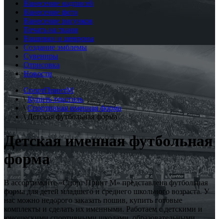
Нанесение надписей
Нанесение фото
Нанесение рисунков
Печать на ткани
Нашивки и шевроны
Создание эмблемы
Сувениры
Отрисовка
Новости
СпортПринтМ
\
Купить текстиль
\
Спортивная именная форма
\
Детская футбольная форма
Детская именная футбольная
форма
В ассортименте «Спорт Принт М» представлена футбольная
форма для детей младшего и среднего школьного возраста. У
нас можно недорого заказать пошив, купить готовые
комплекты и сделать их именными. Работаем с детскими и
юношескими спортивными школами, образовательными