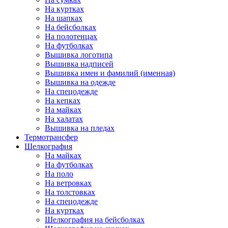
На куртках
На шапках
На бейсболках
На полотенцах
На футболках
Вышивка логотипа
Вышивка надписей
Вышивка имен и фамилий (именная)
Вышивка на одежде
На спецодежде
На кепках
На майках
На халатах
Вышивка на пледах
Термотрансфер
Шелкография
На майках
На футболках
На поло
На ветровках
На толстовках
На спецодежде
На куртках
Шелкография на бейсболках