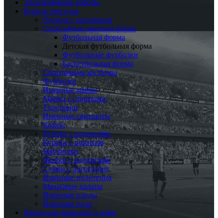
Эксклюзивные работы
Купить текстиль
Одежда с логотипом
Спортивная именная форма
Футбольная форма
Детская футбольная форма
Футбольные футболки
Баскетбольная форма
Спортивные костюмы
Футболки
Именные майки
Майки с принтами
Толстовки
Именные свитшоты
Кофты
Куртки с надписями
Куртки с принтом
Бейсболки
Шапки с надписями
Сумки с логотипом
Именные полотенца
Махровые халаты
Именные пледы
Именные поло
Нанесение фамилий и имён