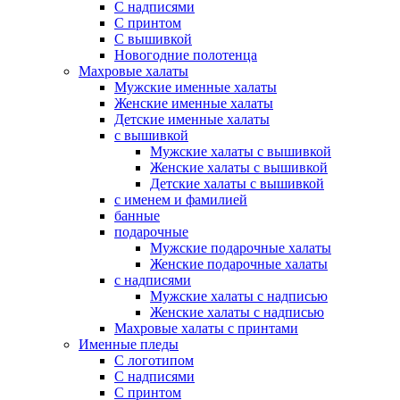
С надписями
С принтом
С вышивкой
Новогодние полотенца
Махровые халаты
Мужские именные халаты
Женские именные халаты
Детские именные халаты
с вышивкой
Мужские халаты с вышивкой
Женские халаты с вышивкой
Детские халаты с вышивкой
с именем и фамилией
банные
подарочные
Мужские подарочные халаты
Женские подарочные халаты
с надписями
Мужские халаты с надписью
Женские халаты с надписью
Махровые халаты с принтами
Именные пледы
С логотипом
С надписями
С принтом