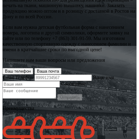
печать на ткани, машинную вышивку, нашивки. Заказать
продукцию можно оптом и в розницу с доставкой в Ростов на
Дону и по всей России.
Если вам нужна детская футбольная форма с нанесением
номера, логотипа и другой символики, оформите заявку на
сайте или по телефону +7 (863) 301-91-59. Мы изготовим
качественную спортивную одежду с нанесением фамилии и
имени в кратчайшие сроки по выгодной цене!
Напишите нам ваши вопросы или предложения
Ваш телефон
Ваша почта
Email
Телефон
Ваше имя
Сообщение
Отправить
Преимущества