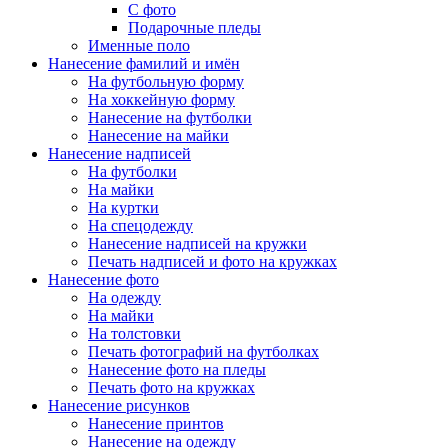
С фото
Подарочные пледы
Именные поло
Нанесение фамилий и имён
На футбольную форму
На хоккейную форму
Нанесение на футболки
Нанесение на майки
Нанесение надписей
На футболки
На майки
На куртки
На спецодежду
Нанесение надписей на кружки
Печать надписей и фото на кружках
Нанесение фото
На одежду
На майки
На толстовки
Печать фотографий на футболках
Нанесение фото на пледы
Печать фото на кружках
Нанесение рисунков
Нанесение принтов
Нанесение на одежду