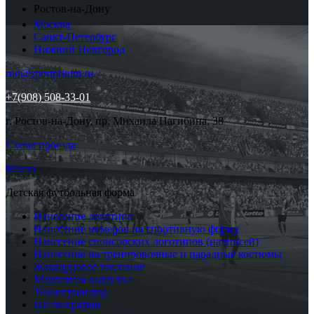
Ростов-на-Дону
Москва
Санкт-Петербург
Нижний Новгород
rnd@sportprintm.ru
+7(908) 508-33-01
г. Ростов-на-Дону, пр. Михаила Нагибина, 38
Схема проезда
Меню
Детская футбольная форма
Нанесение логотипа
Нанесение номеров на спортивную форму
Нанесение спонсорских логотипов (надписей)
Нанесение на тренировочные и парадные костюмы
Жаккардовое плетение
Машинная вышивка
Термотрансфер
Шелкография