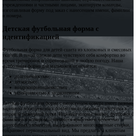
учреждениями и частными лицами, экипируем команды,
изготавливая форму под заказ с нанесением имени, фамилии
и номера.
Детская футбольная форма с
идентификацией
Футбольная форма для детей сшита из хлопковых и смесовых
тканей. В такой одежде дети чувствуют себя комфортно во
время тренировок и соревнований в любую погоду. Наша
футбольная форма для мальчиков отличается:
долговечностью;
легкостью;
воздухопроницаемостью;
устойчивостью к загрязнениям.
Детская футбольная форма с нанесением номера имеет разные
варианты конструкций с боковыми вставками и доступна в
широкой размерной сетке. Игровые шорты, майки, футболки с
фамилией и номером отличаются яркостью и четкостью
нанесенных элементов, выдерживают многократные стирки,
сохраняют первоначальный вид. Мы предлагаем клиентам
оптимальную технологию для размещения идентификации –