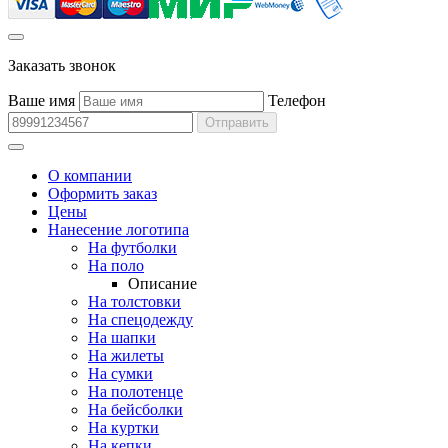
Заказать звонок
Ваше имя
Телефон
Отправить
О компании
Оформить заказ
Цены
Нанесение логотипа
На футболки
На поло
Описание
На толстовки
На спецодежду
На шапки
На жилеты
На сумки
На полотенце
На бейсболки
На куртки
На кепки