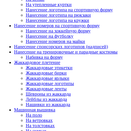
На утепленные куртки
Нанесение логотипа на спортивную форму
Нанесение логотипа на рюкзаки
Нанесение логотипа на кружки
Нанесение номеров на спортивную форму
Нанесение на хоккейную форму
Нанесение на футболку
Нанесение номеров на майки
Нанесение спонсорских логотипов (надписей)
Нанесение на тренировочные и парадные костюмы
Набивка на форму
Жаккардовое плетение
Жаккардовые этикетки
Жаккардовые бирки
Жаккардовые ярлыки
Жаккардовые логотипы
Жаккардовые ленты
Шевроны из жаккарда
Лейблы из жаккарда
Нашивки из жаккарда
Машинная вышивка
На поло
На ветровках
На толстовках
На сумках