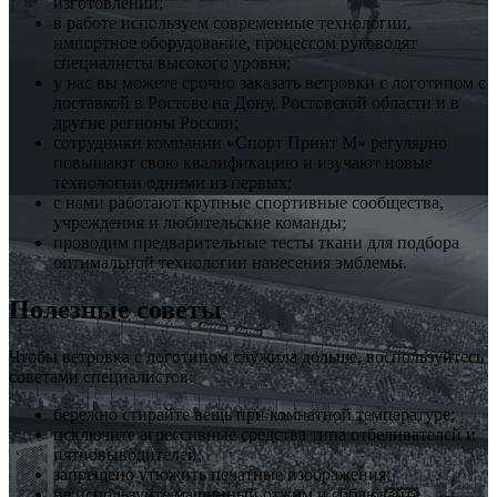
изготовлении;
в работе используем современные технологии,
импортное оборудование, процессом руководят
специалисты высокого уровня;
у нас вы можете срочно заказать ветровки с логотипом с
доставкой в Ростове на Дону, Ростовской области и в
другие регионы России;
сотрудники компании «Спорт Принт М» регулярно
повышают свою квалификацию и изучают новые
технологии одними из первых;
с нами работают крупные спортивные сообщества,
учреждения и любительские команды;
проводим предварительные тесты ткани для подбора
оптимальной технологии нанесения эмблемы.
Полезные советы
Чтобы ветровка с логотипом служила дольше, воспользуйтесь
советами специалистов:
бережно стирайте вещь при комнатной температуре;
исключите агрессивные средства типа отбеливателей и
пятновыводителей;
запрещено утюжить печатные изображения;
не используйте машинный отжим и соблюдайте