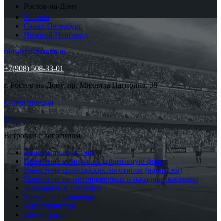
Ростов-на-Дону
Москва
Санкт-Петербург
Нижний Новгород
rnd@sportprintm.ru
+7(908) 508-33-01
г. Ростов-на-Дону, пр. Михаила Нагибина, 38
Схема проезда
Меню
Ветровки с логотипом
Нанесение логотипа
Нанесение номеров на спортивную форму
Нанесение спонсорских логотипов (надписей)
Нанесение на тренировочные и парадные костюмы
Жаккардовое плетение
Машинная вышивка
Термотрансфер
Шелкография