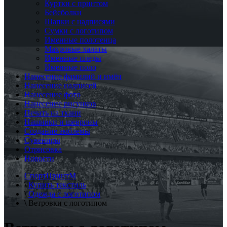
Куртки с принтом
Бейсболки
Шапки с надписями
Сумки с логотипом
Именные полотенца
Махровые халаты
Именные пледы
Именные поло
Нанесение фамилий и имён
Нанесение надписей
Нанесение фото
Нанесение рисунков
Печать на ткани
Нашивки и шевроны
Создание эмблемы
Сувениры
Отрисовка
Новости
СпортПринтМ
\
Купить текстиль
\
Одежда с логотипом
\
Ветровки с логотипом