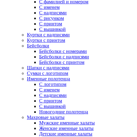
С фамилией и номером
С именем
С надписями
С рисунком
С принтом
С вышивкой
Куртки с надписями
Куртки с принтом
Бейсболки
Бейсболки с номерами
Бейсболки с надписями
Бейсболки с принтом
Шапки с надписями
Сумки с логотипом
Именные полотенца
С логотипом
С именем
С надписями
С принтом
С вышивкой
Новогодние полотенца
Махровые халаты
Мужские именные халаты
Женские именные халаты
Детские именные халаты