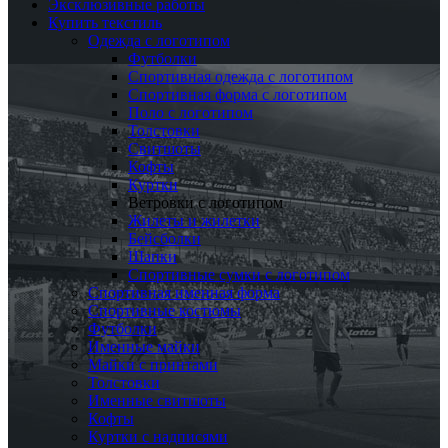
Эксклюзивные работы
Купить текстиль
Одежда с логотипом
Футболки
Спортивная одежда с логотипом
Спортивная форма с логотипом
Поло с логотипом
Толстовки
Свитшоты
Кофты
Куртки
Ветровки с логотипом
Жилеты и жилетки
Бейсболки
Шапки
Спортивные сумки с логотипом
Спортивная именная форма
Спортивные костюмы
Футболки
Именные майки
Майки с принтами
Толстовки
Именные свитшоты
Кофты
Куртки с надписями