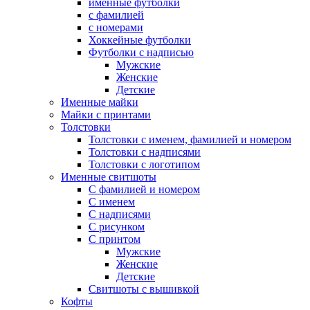
именные футболки
с фамилией
с номерами
Хоккейные футболки
Футболки с надписью
Мужские
Женские
Детские
Именные майки
Майки с принтами
Толстовки
Толстовки с именем, фамилией и номером
Толстовки с надписями
Толстовки с логотипом
Именные свитшоты
С фамилией и номером
С именем
С надписями
С рисунком
С принтом
Мужские
Женские
Детские
Свитшоты с вышивкой
Кофты