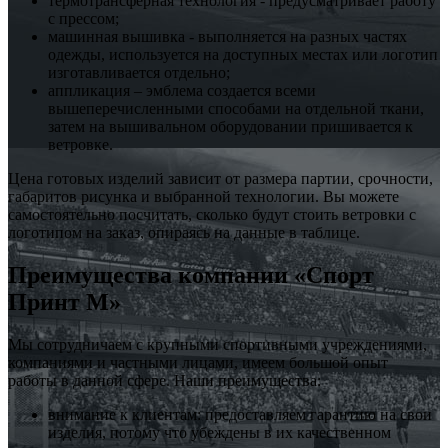
термотрансферная технология - предусматривает работу
с прессом;
машинная вышивка - выполняется на разных частях
одежды, используется на доступных местах или логотип
изготавливается отдельно;
аппликация – эмблема создается всеми
вышеперечисленными способами на отдельной ткани,
затем на вышивальном оборудовании пришивается к
ветровке.
Цена готовых изделий зависит от размера партии, срочности,
габаритов рисунка и выбранной технологии. Вы можете
самостоятельно посчитать, сколько будут стоить ветровки с
логотипом на заказ, опираясь на данные в таблице.
Преимущества компании «Спорт
Принт М»
Мы сотрудничаем с крупными спортивными учреждениями,
компаниями и частными лицами, имеем большой опыт
работы в данной сфере. Наши преимущества:
внимание к клиентам: предоставляем гарантию на свои
изделия, потому что убеждены в их качественном