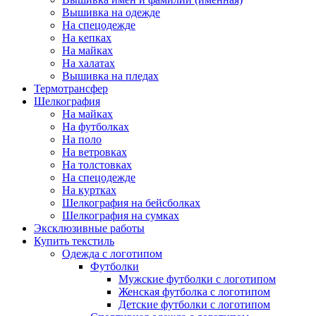
Вышивка на одежде
На спецодежде
На кепках
На майках
На халатах
Вышивка на пледах
Термотрансфер
Шелкография
На майках
На футболках
На поло
На ветровках
На толстовках
На спецодежде
На куртках
Шелкография на бейсболках
Шелкография на сумках
Эксклюзивные работы
Купить текстиль
Одежда с логотипом
Футболки
Мужские футболки с логотипом
Женская футболка с логотипом
Детские футболки с логотипом