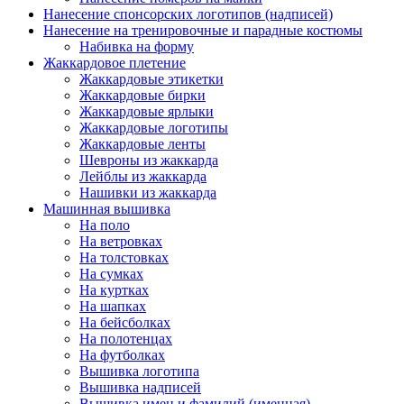
Нанесение спонсорских логотипов (надписей)
Нанесение на тренировочные и парадные костюмы
Набивка на форму
Жаккардовое плетение
Жаккардовые этикетки
Жаккардовые бирки
Жаккардовые ярлыки
Жаккардовые логотипы
Жаккардовые ленты
Шевроны из жаккарда
Лейблы из жаккарда
Нашивки из жаккарда
Машинная вышивка
На поло
На ветровках
На толстовках
На сумках
На куртках
На шапках
На бейсболках
На полотенцах
На футболках
Вышивка логотипа
Вышивка надписей
Вышивка имен и фамилий (именная)