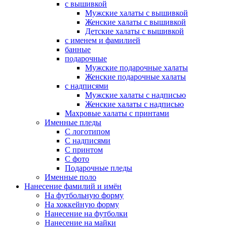
с вышивкой
Мужские халаты с вышивкой
Женские халаты с вышивкой
Детские халаты с вышивкой
с именем и фамилией
банные
подарочные
Мужские подарочные халаты
Женские подарочные халаты
с надписями
Мужские халаты с надписью
Женские халаты с надписью
Махровые халаты с принтами
Именные пледы
С логотипом
С надписями
С принтом
С фото
Подарочные пледы
Именные поло
Нанесение фамилий и имён
На футбольную форму
На хоккейную форму
Нанесение на футболки
Нанесение на майки