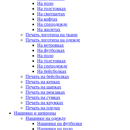
На поло
На толстовках
На свитшотах
На кофтах
На спецодежде
На жилетах
Печать логотипа на ткани
Печать логотипа на одежде
На ветровках
На футболках
На поло
На толстовках
На спецодежде
На бейсболках
Печать на бейсболках
Печать на кепках
Печать на шапках
Печать на рюкзаках
Печать на сумках
Печать на кружках
Печать на пледах
Нашивки и шевроны
Нашивки на одежду
Нашивки на футболки
Нашивки на поло