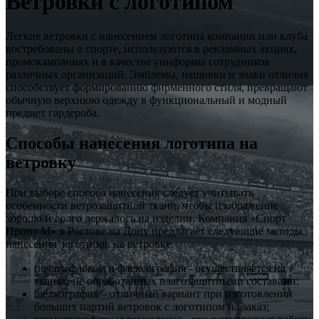
Ветровки с логотипом
Легкие ветровки с нанесением логотипа компании или клуба
востребованы в спорте, используются в рекламных акциях,
промокампаниях и в качестве униформы сотрудников
различных организаций. Эмблемы, нашивки и знаки отличия
способствует формированию фирменного стиля, превращают
обычную верхнюю одежду в функциональный и модный
предмет гардероба.
Способы нанесения логотипа на
ветровку
При выборе способа нанесения следует учитывать
особенности ветрозащитной ткани, чтобы изображение
хорошо и долго держалось на изделии. Компания «Спорт
Принт М» в Ростове на Дону предлагает следующие методы
нанесения логотипов на ветровке:
печать флоком и флексография - осуществляется на
тканях, не обработанных влагозащитными составами;
шелкография – отличный вариант при изготовлении
больших партий ветровок с логотипом на заказ;