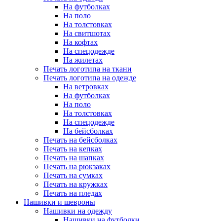
На футболках
На поло
На толстовках
На свитшотах
На кофтах
На спецодежде
На жилетах
Печать логотипа на ткани
Печать логотипа на одежде
На ветровках
На футболках
На поло
На толстовках
На спецодежде
На бейсболках
Печать на бейсболках
Печать на кепках
Печать на шапках
Печать на рюкзаках
Печать на сумках
Печать на кружках
Печать на пледах
Нашивки и шевроны
Нашивки на одежду
Нашивки на футболки