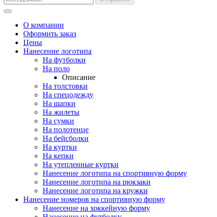
О компании
Оформить заказ
Цены
Нанесение логотипа
На футболки
На поло
Описание
На толстовки
На спецодежду
На шапки
На жилеты
На сумки
На полотенце
На бейсболки
На куртки
На кепки
На утепленные куртки
Нанесение логотипа на спортивную форму
Нанесение логотипа на рюкзаки
Нанесение логотипа на кружки
Нанесение номеров на спортивную форму
Нанесение на хоккейную форму
Нанесение на футболку