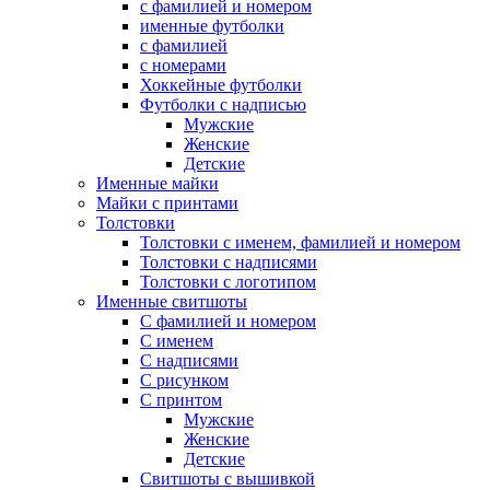
с фамилией и номером
именные футболки
с фамилией
с номерами
Хоккейные футболки
Футболки с надписью
Мужские
Женские
Детские
Именные майки
Майки с принтами
Толстовки
Толстовки с именем, фамилией и номером
Толстовки с надписями
Толстовки с логотипом
Именные свитшоты
С фамилией и номером
С именем
С надписями
С рисунком
С принтом
Мужские
Женские
Детские
Свитшоты с вышивкой