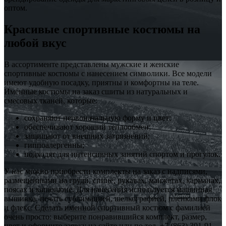
оптом.
Красивые спортивные костюмы на
любой вкус
В ассортименте представлены мужские и женские
спортивные костюмы с нанесением символики. Все модели
имеют удобную посадку, приятны и комфортны на теле.
Именные костюмы на заказ сшиты из натуральных и
смесовых тканей, которые:
сохраняют первоначальную форму и цвет;
обеспечивают хороший теплообмен;
защищают от внешних загрязнений;
гиппоалергенны;
подходят для интенсивных занятий спортом и прогулок.
У нас можно приобрести комплекты на заказ с надписями,
размещенными на груди, спине, рукавах, манжетах, карманах,
поясах и капюшоне. Для нанесения используется машинная
вышивка, печать сублимацией, шелкографией, пленками флок
и флекс. Сделать именной спортивный костюм с фамилией
очень просто: выберите понравившийся комплект, размер,
цвет и оформите заявку на сайте или по тел. +7 (863) 301-91-