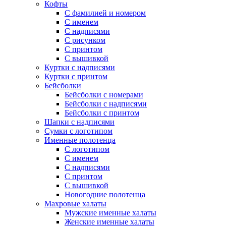
Кофты
С фамилией и номером
С именем
С надписями
С рисунком
С принтом
С вышивкой
Куртки с надписями
Куртки с принтом
Бейсболки
Бейсболки с номерами
Бейсболки с надписями
Бейсболки с принтом
Шапки с надписями
Сумки с логотипом
Именные полотенца
С логотипом
С именем
С надписями
С принтом
С вышивкой
Новогодние полотенца
Махровые халаты
Мужские именные халаты
Женские именные халаты