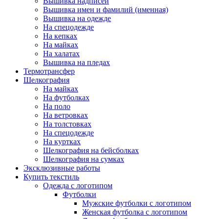
Вышивка надписей
Вышивка имен и фамилий (именная)
Вышивка на одежде
На спецодежде
На кепках
На майках
На халатах
Вышивка на пледах
Термотрансфер
Шелкография
На майках
На футболках
На поло
На ветровках
На толстовках
На спецодежде
На куртках
Шелкография на бейсболках
Шелкография на сумках
Эксклюзивные работы
Купить текстиль
Одежда с логотипом
Футболки
Мужские футболки с логотипом
Женская футболка с логотипом