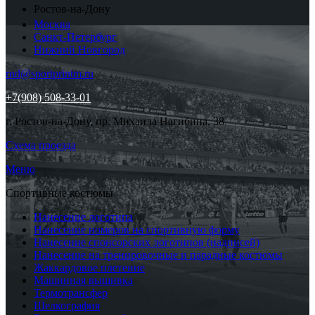
Ростов-на-Дону
Москва
Санкт-Петербург
Нижний Новгород
rnd@sportprintm.ru
+7(908) 508-33-01
г. Ростов-на-Дону, пр. Михаила Нагибина, 38
Схема проезда
Меню
Спортивные костюмы
Нанесение логотипа
Нанесение номеров на спортивную форму
Нанесение спонсорских логотипов (надписей)
Нанесение на тренировочные и парадные костюмы
Жаккардовое плетение
Машинная вышивка
Термотрансфер
Шелкография