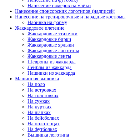
Нанесение номеров на майки
Нанесение спонсорских логотипов (надписей)
Нанесение на тренировочные и парадные костюмы
Набивка на форму
Жаккардовое плетение
Жаккардовые этикетки
Жаккардовые бирки
Жаккардовые ярлыки
Жаккардовые логотипы
Жаккардовые ленты
Шевроны из жаккарда
Лейблы из жаккарда
Нашивки из жаккарда
Машинная вышивка
На поло
На ветровках
На толстовках
На сумках
На куртках
На шапках
На бейсболках
На полотенцах
На футболках
Вышивка логотипа