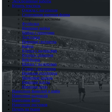
Эксклюзивные работы
Купить текстиль
Одежда с логотипом
Спортивная именная форма
Спортивные костюмы
Футболки
Именные майки
Майки с принтами
Толстовки
Именные свитшоты
Кофты
Куртки с надписями
Куртки с принтом
Бейсболки
Шапки с надписями
Сумки с логотипом
Именные полотенца
Махровые халаты
Именные пледы
Именные поло
Нанесение фамилий и имён
Нанесение надписей
Нанесение фото
Нанесение рисунков
Печать на ткани