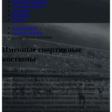
Нашивки и шевроны
Создание эмблемы
Сувениры
Отрисовка
Новости
СпортПринтМ
\
Купить текстиль
\
Спортивные костюмы
Именные спортивные
костюмы
Именные спортивные костюмы с яркой печатью
одновременно совмещают эстетику и функционал: несут
информацию об игроках и выгодно выделяют их во время
тренировок и соревнований. «Спорт Принт М» имеет
многолетний опыт работы в области текстильной печати и
предлагает большой выбор продукции для нанесения
фамилий, имен и маркировочных номеров в Ростове на Дону.
У нас можно недорого купить спортивный костюм с принтом
для повседневной носки, экипировать команды, заказать
брендирование одежды для маркетинговых целей в розницу и